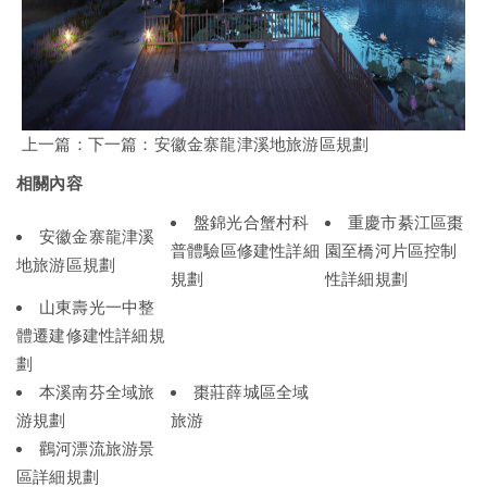
上一篇：
下一篇：
安徽金寨龍津溪地旅游區規劃
相關內容
盤錦光合蟹村科
重慶市綦江區棗
安徽金寨龍津溪
普體驗區修建性詳細
園至橋河片區控制
地旅游區規劃
規劃
性詳細規劃
山東壽光一中整
體遷建修建性詳細規
劃
本溪南芬全域旅
棗莊薛城區全域
游規劃
旅游
鸛河漂流旅游景
區詳細規劃