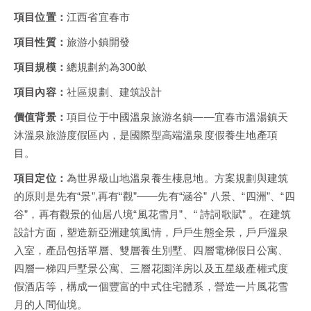
項目位置：
江西省宜春市
項目性質：
旅游小鎮開發
項目規模：
總規劃約為300畝
項目內容：
社區規劃、建筑設計
價值背景：
項目位于中國溫泉旅游名鎮——宜春市溫湯鎮天
沐溫泉旅游度假區內，是國際型高端溫泉度假養生地產項
目。
項目定位：
為世界級山地溫泉養生棲息地。方案規劃與建筑
的原則是先有“景”,再有“觀”——先有“涵谷” 八景、“四洲”、“四
谷”，再有觀景的仙居八境“風花雪月”、“ 詩詞歌賦” 。在建筑
設計方面，塑造新亞洲建筑風情，戶戶生態全景，戶戶溫泉
入室，產品包括單層、雙層養生別墅、四層電梯假日公寓、
四層一梯四戶墅景公寓、三層花園洋房以及五星級產權式度
假酒店等，構成一個豐富的中式住宅體系，營造一片風花雪
月的人間仙境。