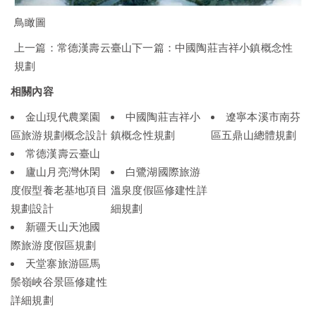
鳥瞰圖
上一篇：
常德漢壽云臺山
下一篇：
中國陶莊吉祥小鎮概念性
規劃
相關內容
金山現代農業園
中國陶莊吉祥小
遼寧本溪市南芬
區旅游規劃概念設計
鎮概念性規劃
區五鼎山總體規劃
常德漢壽云臺山
廬山月亮灣休閑
白鷺湖國際旅游
度假型養老基地項目
溫泉度假區修建性詳
規劃設計
細規劃
新疆天山天池國
際旅游度假區規劃
天堂寨旅游區馬
鬃嶺峽谷景區修建性
詳細規劃