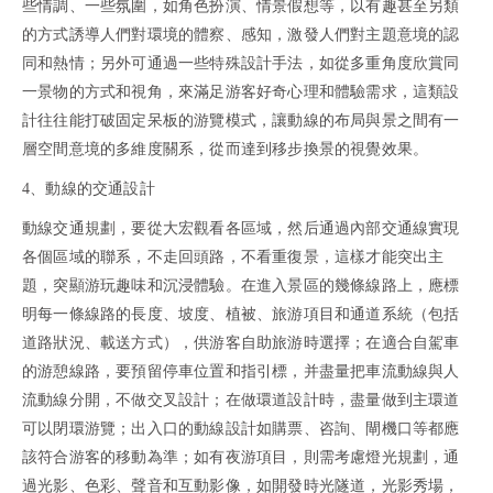
些情調、一些氛圍，如角色扮演、情景假想等，以有趣甚至另類
的方式誘導人們對環境的體察、感知，激發人們對主題意境的認
同和熱情；另外可通過一些特殊設計手法，如從多重角度欣賞同
一景物的方式和視角，來滿足游客好奇心理和體驗需求，這類設
計往往能打破固定呆板的游覽模式，讓動線的布局與景之間有一
層空間意境的多維度關系，從而達到移步換景的視覺效果。
4、動線的交通設計
動線交通規劃，要從大宏觀看各區域，然后通過內部交通線實現
各個區域的聯系，不走回頭路，不看重復景，這樣才能突出主
題，突顯游玩趣味和沉浸體驗。在進入景區的幾條線路上，應標
明每一條線路的長度、坡度、植被、旅游項目和通道系統（包括
道路狀況、載送方式），供游客自助旅游時選擇；在適合自駕車
的游憩線路，要預留停車位置和指引標，并盡量把車流動線與人
流動線分開，不做交叉設計；在做環道設計時，盡量做到主環道
可以閉環游覽；出入口的動線設計如購票、咨詢、閘機口等都應
該符合游客的移動為準；如有夜游項目，則需考慮燈光規劃，通
過光影、色彩、聲音和互動影像，如開發時光隧道，光影秀場，