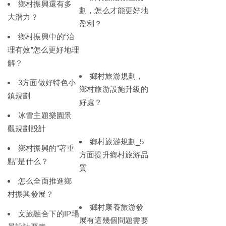
鄉村振興還有多
劃，怎么才能更好地
大潛力？
盈利？
鄉村振興中的“治
理有效”怎么更好地理
解？
鄉村旅游規劃，
3方面做好特色小
鄉村旅游設施升級的
鎮規劃
好處？
冰雪主題樂園景
觀規劃設計
鄉村旅游規劃_5
鄉村振興的“著重
方面提升鄉村旅游品
點”是什么？
質
怎么全面推進鄉
村振興發展？
鄉村康養旅游發
文旅融合下的IP場
展有這幾個問題需要