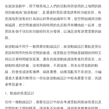
在旅游規劃中，用于聯系地上人們的活動與所使用的上地間的路
徑則被稱為
“旅游動線”。是通過對景區環境誘導與功能安排，有
意識地對游客的行為加以科學的組織和引導，使空間組織與活動
相協調，把空間連續排列與時間的先后順序有機地統一起來，使
景區各個子項目的功能得到充分發揮，以滿足游客游覽需要的線
路。
旅游動線不同于一般商業街動線設計，旅游動線設計重點是突出
景區時間序列性和空間節奏感，使景觀在空間維度鋪開的同時又
得以沿著時間縱深延展。優良的旅游動線讓游客進到景區后，在
移動時感到舒服，沒有障礙物，不易迷路，而未合理規劃的動
線，則會造成游客擁擠、線路重疊、結構混亂等不良狀況。小編
通過大量案列整理出一些在旅游動線設計中較為重要方面，供讀
者學習參考：
1、動線的長度設計
任何一種動線設計，都要在設計中綜合考慮景點與路線長度以及
空間節點之間的關系，讓游客不知疲倦，保持新奇興奮的狀態；