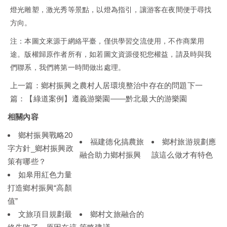
燈光雕塑，激光秀等景點，以燈為指引，讓游客在夜間便于尋找
方向。
注：本圖文來源于網絡平臺，僅供學習交流使用，不作商業用
途。版權歸原作者所有，如若圖文資源侵犯您權益，請及時與我
們聯系，我們將第一時間做出處理。
上一篇：
鄉村振興之農村人居環境整治中存在的問題
下一
篇：
【綠道案例】遵義游樂園——黔北最大的游樂園
相關內容
鄉村振興戰略20
福建德化搞農旅
鄉村旅游規劃應
字方針_鄉村振興政
融合助力鄉村振興
該這么做才有特色
策有哪些？
如皋用紅色力量
打造鄉村振興“高顏
值”
文旅項目規劃最
鄉村文旅融合的