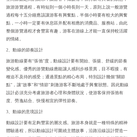
旅游游覽過程，有時短則一個小時長則一天，原則上說一般游覽
過程每十五分鐘應該讓游客有興奮點，半個小時要有較大的興奮
點，一小時一定要有休息區并配有相應的消費品、服務站，由此
整個游覽過程才會豐富有趣，游客在游線上才能一直保持較活躍
的情緒。
2、動線的節奏設計
旅游動線要有
“張弛”度，動線設計要有開始、張揚、舒緩的節奏
變化感。優秀的游覽動線應能讓人感到步移景異，目不暇接，有
種迫不及待的感受；通過景點的精心布局，特別設計幾個“關節
點”，讓“故事”和“情節”刺激游客不斷地處于興奮狀態。因此動線
設計必須充分考慮旅游者心理和身體狀況，使游客保持張弛有
度、勞逸結合、快慢相宜的彈性節奏。
3、動線的意境設計
動線設計要有足夠豐富的層次感。旅游本身就是一種特殊的精神
體驗過程，所以動線設計可圍繞主體故事，沿路沿線設計營造一