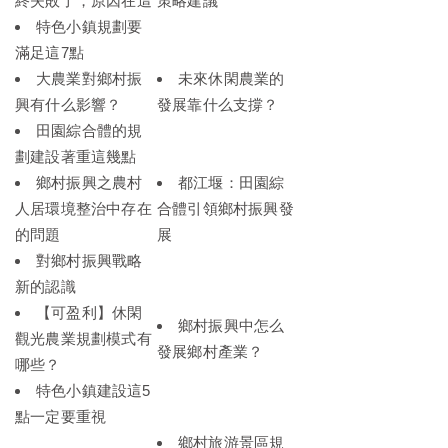
終失敗了，原因在這
策略建議
特色小鎮規劃要
滿足這7點
大農業對鄉村振
未來休閑農業的
興有什么影響？
發展靠什么支撐？
田園綜合體的規
劃建設著重這幾點
鄉村振興之農村
都江堰：田園綜
人居環境整治中存在
合體引領鄉村振興發
的問題
展
對鄉村振興戰略
新的認識
【可盈利】休閑
鄉村振興中怎么
觀光農業規劃模式有
發展鄉村產業？
哪些？
特色小鎮建設這5
點一定要重視
鄉村旅游景區規