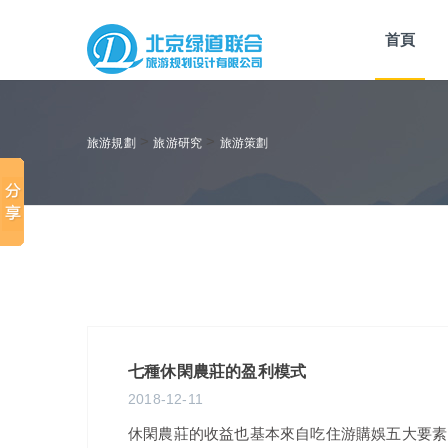
首頁
>
>
旅游規劃
旅游研究
旅游策劃
七種休閑農莊的盈利模式
2018-12-11
休閑農莊的收益也基本來自吃住游購娛五大要素