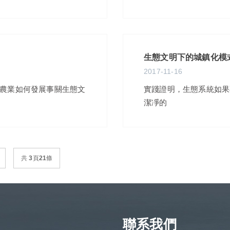
生態文明下的城鎮化模
2017-11-16
農業如何發展事關生態文
實踐證明，生態系統如果
潔凈的
共
3
頁
21
條
聯系我們