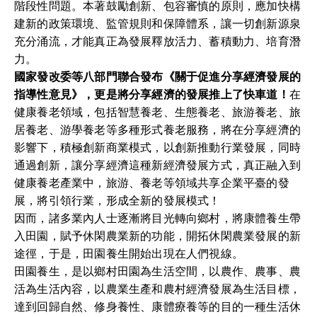
階段性問題。本著鼓勵創新、包容審慎的原則，應加快構
建新的政策環境、監管規則和保障體系，讓一切創新源泉
充分涌流，才能真正為發展釋放活力、蓄積動力、培育潛
力。
國家發改委等八部門聯合發布《關于促進分享經濟發展的
指導性意見》，更是將分享經濟的發展推上了快車道！
在
健康養老領域，包括智慧養老、生態養老、旅游養老、旅
居養老、游學養老等多種形式養老服務，將在分享經濟的
影響下，積極創新商業模式，以創新推動行業發展，同時
通過創新，讓分享經濟這種新經濟發展方式，真正融入到
健康養老產業中，旅游、養老等領域共享企業平臺的發
展，將引領行業，形成全新的發展模式！
因而，諸多業內人士逐漸將目光轉向鄉村，將康體養生帶
入田園，賦予休閑農業新的功能，開拓休閑農業發展的新
途徑，于是，田園養生開始出現在人們視線。
田園養生，是以鄉村田園為生活空間，以農作、農事、農
活為生活內容，以農業生產和農村經濟發展為生活目標，
達到回歸自然、修身養性、康體療養等的目的一種生活休