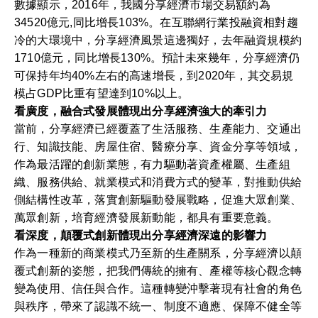
數據顯示，2016年，我國分享經濟市場交易額約為
34520億元,同比增長103%。在互聯網行業投融資相對趨
冷的大環境中，分享經濟風景這邊獨好，去年融資規模約
1710億元，同比增長130%。預計未來幾年，分享經濟仍
可保持年均40%左右的高速增長，到2020年，其交易規
模占GDP比重有望達到10%以上。
看廣度，融合式發展體現出分享經濟強大的牽引力
當前，分享經濟已經覆蓋了生活服務、生產能力、交通出
行、知識技能、房屋住宿、醫療分享、資金分享等領域，
作為最活躍的創新業態，有力驅動著資產權屬、生產組
織、服務供給、就業模式和消費方式的變革，對推動供給
側結構性改革，落實創新驅動發展戰略，促進大眾創業、
萬眾創新，培育經濟發展新動能，都具有重要意義。
看深度，顛覆式創新體現出分享經濟深遠的影響力
作為一種新的商業模式乃至新的生產關系，分享經濟以顛
覆式創新的姿態，把我們傳統的擁有、產權等核心觀念轉
變為使用、信任與合作。這種轉變沖擊著現有社會的角色
與秩序，帶來了認識不統一、制度不適應、保障不健全等