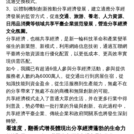
流通交換模式。
3、以體制機制創新推動分享經濟發展，建立適應分享經
濟發展的監管方式，促進
交通、旅游、養老、人力資源、
日用品消費等領域共享平臺企業規范發展，營造分享經濟
文化氛圍。
分享經濟，也稱共享經濟，是新一輪科技革命和產業變革
催生的新業態、新模式，利用網絡信息技術，通過互聯網
平臺將分散資源進行優化配置，以更低成本、更高效率實
現供需匹配。
如今，我國已有超過6億人參與分享經濟活動，參與提供
服務者人數約為6000萬人。從交通出行到房屋住宿，從
知識技能到資金盈余，從生活服務到生產能力，無處不在
的分享帶來了無處不在的商機和無限創新的可能。
共享經濟模式走入了普通大眾的生活，并在更多行業中得
到普及，勢必帶動一批行業的升級與創新。在此過程中，
共享經濟平臺企業、傳統企業和政府間關系也將發生深刻
轉變。
看速度，翻番式增長體現出分享經濟蓬勃的生命力