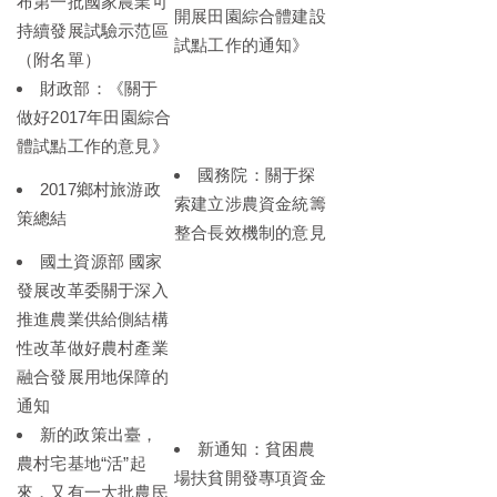
布第一批國家農業可
開展田園綜合體建設
持續發展試驗示范區
試點工作的通知》
（附名單）
財政部：《關于
做好2017年田園綜合
體試點工作的意見》
國務院：關于探
2017鄉村旅游政
索建立涉農資金統籌
策總結
整合長效機制的意見
國土資源部 國家
發展改革委關于深入
推進農業供給側結構
性改革做好農村產業
融合發展用地保障的
通知
新的政策出臺，
新通知：貧困農
農村宅基地“活”起
場扶貧開發專項資金
來，又有一大批農民