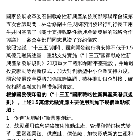
國家發展改革委召開戰略性新興產業發展部際聯席會議第
五次會議期間，林念修副主任與國家開發銀行副行長王用
生共同簽署了《關于支持戰略性新興產業發展的戰略合作
協議》，參會各部門同志見證了簽約儀式。
按照協議，“十三五”期間，國家開發銀行將安排不低于1.5
萬億元融資總量，重點支持實施《“十三五”國家戰略性新
興產業發展規劃》21項重大工程和創新平臺建設，并通過
投貸聯動等創新模式，加大對創新型中小企業支持力度。
國家發展改革委將加強統籌協調，積極推動銀企對接，確
保相關金融支持舉措落到實處。
根據國務院印發的《“十三五”國家戰略性新興產業發展規
劃》，上述1.5萬億元融資應主要使用到如下幾個重點領
域：
1、促進“互聯網+”新業態創新。
2、鼓勵運用信息網絡技術推動生產、管理和營銷模式變
革，重塑產業鏈、供應鏈、價值鏈，加快形成新的生產和