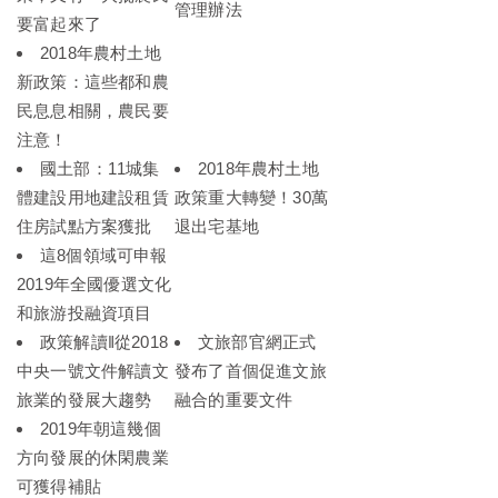
管理辦法
要富起來了
2018年農村土地
新政策：這些都和農
民息息相關，農民要
注意！
國土部：11城集
2018年農村土地
體建設用地建設租賃
政策重大轉變！30萬
住房試點方案獲批
退出宅基地
這8個領域可申報
2019年全國優選文化
和旅游投融資項目
政策解讀‖從2018
文旅部官網正式
中央一號文件解讀文
發布了首個促進文旅
旅業的發展大趨勢
融合的重要文件
2019年朝這幾個
方向發展的休閑農業
可獲得補貼