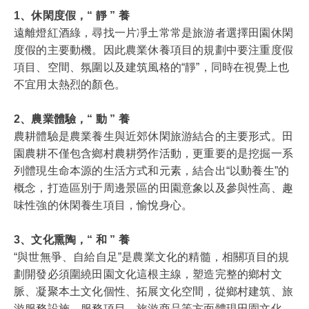
1、休閑度假，“ 靜 ” 養
遠離燈紅酒綠，尋找一片凈土常常是旅游者選擇田園休閑
度假的主要動機。因此農業休養項目的規劃中要注重度假
項目、空間、氛圍以及建筑風格的“靜”，同時在視覺上也
不宜用太熱烈的顏色。
2、農業體驗，“ 動 ” 養
農耕體驗是農業養生與近郊休閑旅游結合的主要形式。田
園農耕不僅包含鄉村農耕勞作活動，更重要的是挖掘一系
列體現生命本源的生活方式和元素，結合出“以動養生”的
概念，打造區別于周邊景區的田園意象以及參與性高、趣
味性強的休閑養生項目，愉悅身心。
3、文化熏陶，“ 和 ” 養
“與世無爭、自給自足”是農業文化的精髓，相關項目的規
劃開發必須圍繞田園文化這根主線，塑造完整的鄉村文
脈、凝聚本土文化個性、拓展文化空間，從鄉村建筑、旅
游服務設施、服務項目、旅游商品等方面體現田園文化、