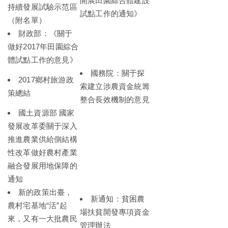
開展田園綜合體建設
持續發展試驗示范區
試點工作的通知》
（附名單）
財政部：《關于
做好2017年田園綜合
體試點工作的意見》
國務院：關于探
2017鄉村旅游政
索建立涉農資金統籌
策總結
整合長效機制的意見
國土資源部 國家
發展改革委關于深入
推進農業供給側結構
性改革做好農村產業
融合發展用地保障的
通知
新的政策出臺，
新通知：貧困農
農村宅基地“活”起
場扶貧開發專項資金
來，又有一大批農民
管理辦法