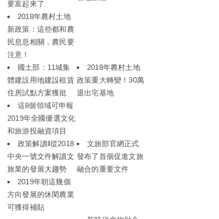
要富起來了
2018年農村土地
新政策：這些都和農
民息息相關，農民要
注意！
國土部：11城集
2018年農村土地
體建設用地建設租賃
政策重大轉變！30萬
住房試點方案獲批
退出宅基地
這8個領域可申報
2019年全國優選文化
和旅游投融資項目
政策解讀‖從2018
文旅部官網正式
中央一號文件解讀文
發布了首個促進文旅
旅業的發展大趨勢
融合的重要文件
2019年朝這幾個
方向發展的休閑農業
可獲得補貼