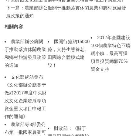
下一篇：
農業部辦公廳關于推動落實休閑農業和鄉村旅游發
展政策的通知
相關內容
2017年全國建設
農業部辦公廳關
國開行簽約15000
100個農業特色互聯
于推動落實休閑農業
億，支持生態養老、
網小鎮，最高可獲
和鄉村旅游發展政策
田園綜合體模式建
項目投資總額70%
的通知
設！
資金支持
文化部網站發布
《文化部辦公廳關于
做好2017年度中央財
政文化產業發展專項
資金重大項目申報工
作的通知》
農業部等8部委公
財政部：《關于
布第一批國家農業可