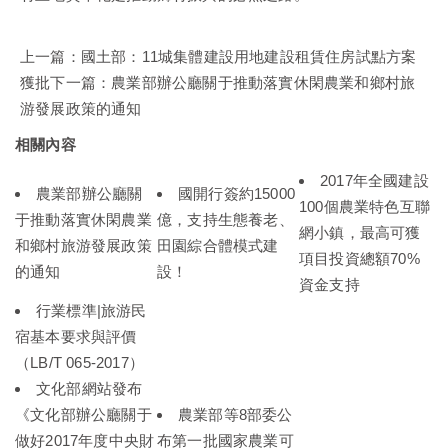
上一篇：
國土部：11城集體建設用地建設租賃住房試點方案
獲批
下一篇：
農業部辦公廳關于推動落實休閑農業和鄉村旅
游發展政策的通知
相關內容
2017年全國建設
農業部辦公廳關
國開行簽約15000
100個農業特色互聯
于推動落實休閑農業
億，支持生態養老、
網小鎮，最高可獲
和鄉村旅游發展政策
田園綜合體模式建
項目投資總額70%
的通知
設！
資金支持
行業標準|旅游民
宿基本要求與評價
（LB/T 065-2017）
文化部網站發布
《文化部辦公廳關于
農業部等8部委公
做好2017年度中央財
布第一批國家農業可