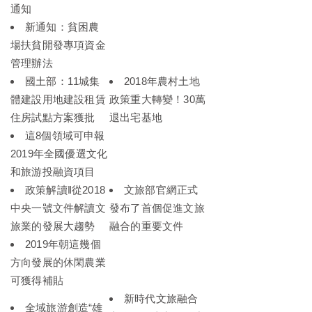
通知
新通知：貧困農
場扶貧開發專項資金
管理辦法
國土部：11城集
2018年農村土地
體建設用地建設租賃
政策重大轉變！30萬
住房試點方案獲批
退出宅基地
這8個領域可申報
2019年全國優選文化
和旅游投融資項目
政策解讀‖從2018
文旅部官網正式
中央一號文件解讀文
發布了首個促進文旅
旅業的發展大趨勢
融合的重要文件
2019年朝這幾個
方向發展的休閑農業
可獲得補貼
新時代文旅融合
全域旅游創造“雄