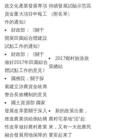
政文化產業發展專項
持續發展試驗示范區
資金重大項目申報工
（附名單）
作的通知》
財政部：《關于
開展田園綜合體建設
試點工作的通知》
財政部：《關于
2017鄉村旅游政
做好2017年田園綜合
策總結
體試點工作的意見》
國務院：關于探
索建立涉農資金統籌
整合長效機制的意見
國土資源部 國家
發展改革委關于深入
新的政策出臺，
推進農業供給側結構
農村宅基地“活”起
性改革做好農村產業
來，又有一大批農民
融合發展用地保障的
要富起來了