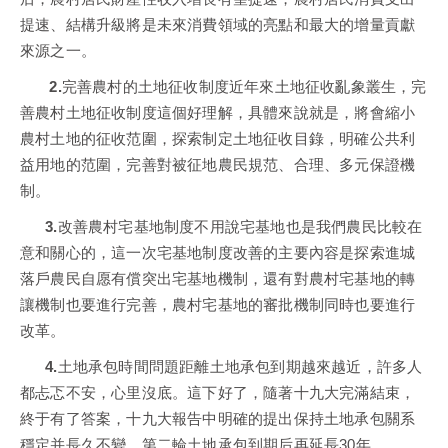
提速、結構升級將是未來消費領域的亮點和最大的增量貢獻
來源之一。
2.
完善農村的土地征收制度近年來土地征收亂象叢生，完
善農村土地征收制度這個好理解，具體來說就是，將會縮小
農村土地的征收范圍，探索制定土地征收目錄，明確公共利
益用地的范圍，完善對被征地農民規范、合理、多元保證機
制。
3.
改善農村宅基地制度不用說宅基地也是我們農民比較在
意和關心的，這一次宅基地制度改善的主要內容是探索進城
落戶農民自愿有償突出宅基地機制，還有對農村宅基地的轉
讓機制也要進行完善，農村宅基地的審批機制同時也要進行
改革。
4.
土地承包時間問題距離土地承包到期越來越近，許多人
都忐忑不安，心里沒底。這下好了，隨著十九大完滿結束，
終于有了答案，十九大報告中明確的提出保持土地承包關系
穩定并長久不變，第二輪土地承包到期后再延長30年。